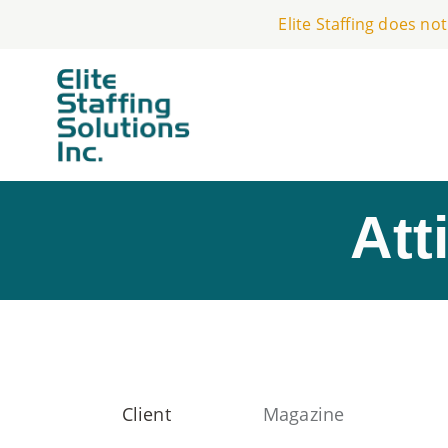
Elite Staffing does n
Att
Client
Magazine