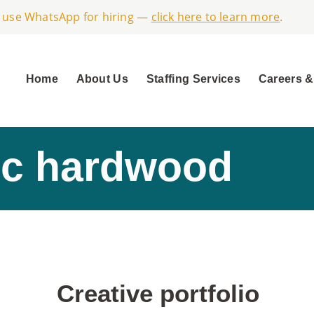
ot use WhatsApp for hiring —
click here to learn more
.
Home
About Us
Staffing Services
Careers &
ic hardwood
Creative portfolio