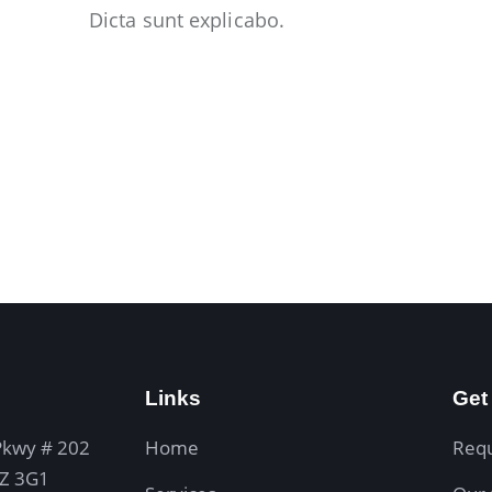
Dicta sunt explicabo.
Links
Get
Pkwy # 202
Home
Req
4Z 3G1