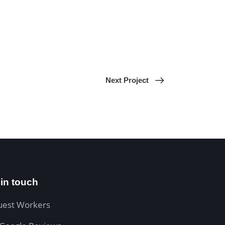
Next Project
 in touch
uest Workers