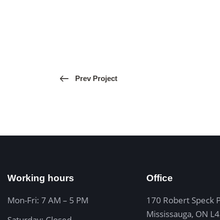
Prev Project
Working hours
Office
Mon-Fri: 7 AM – 5 PM
170 Robert Speck 
Mississauga, ON L
Saturday: Closed